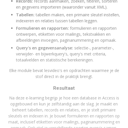
Records:
records aanmaken, zoeken, filteren, sorteren
en gegevens importeren (waaronder vanuit XML).
Tabellen:
tabellen maken, een primaire sleutel instellen,
indexeren en relaties tussen tabellen leggen.
Formulieren en rapporten:
formulieren en rapporten
ontwerpen, etiketten voor mailings, tekstvakken en
afbeeldingen invoegen, paginanummering en opmaak.
Query's en gegevensanalyse:
selectie-, parameter-,
verwijder- en bijwerkquery's, query's met criteria,
totaalvelden en statistische berekeningen.
Elke module bevat lesvideo's en opdrachten waarmee je de
stof direct in de praktijk brengt.
Resultaat
Na deze e-learning begrijp je hoe een database in Access is
opgebouwd en kun je zelfstandig aan de slag. Je maakt en
beheert tabellen, records en relaties, en je stelt primaire
sleutels en indexen in. Je bouwt formulieren en rapporten op
maat, inclusief etiketten voor mailings, paginanummering en
opmaak. Ook stel je verschillende soorten query's samen,