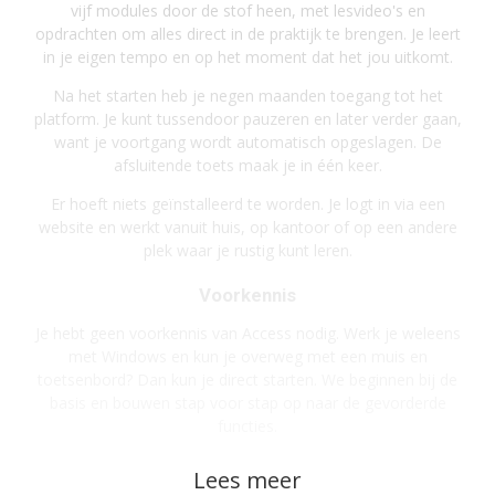
vijf modules door de stof heen, met lesvideo's en
opdrachten om alles direct in de praktijk te brengen. Je leert
in je eigen tempo en op het moment dat het jou uitkomt.
Na het starten heb je negen maanden toegang tot het
platform. Je kunt tussendoor pauzeren en later verder gaan,
want je voortgang wordt automatisch opgeslagen. De
afsluitende toets maak je in één keer.
Er hoeft niets geïnstalleerd te worden. Je logt in via een
website en werkt vanuit huis, op kantoor of op een andere
plek waar je rustig kunt leren.
Voorkennis
Je hebt geen voorkennis van Access nodig. Werk je weleens
met Windows en kun je overweg met een muis en
toetsenbord? Dan kun je direct starten. We beginnen bij de
basis en bouwen stap voor stap op naar de gevorderde
functies.
Opmerkingen