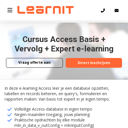
Home
Access Basis + Vervolg + Expert e-learning
Cursus Access Basis +
Vervolg + Expert e-learning
Vraag offerte aan
Direct inschrijven
Vraag offerte aan
Direct inschrijven
In deze e-learning Access leer je een database opzetten,
tabellen en records beheren, en query's, formulieren en
rapporten maken. Van basis tot expert in je eigen tempo.
Volledige Access-database in eigen tempo
Negen maanden toegang, jouw planning
Praktische opdrachten bij elke module
mln_in_data_v_outConfig = mlnInputConfig{