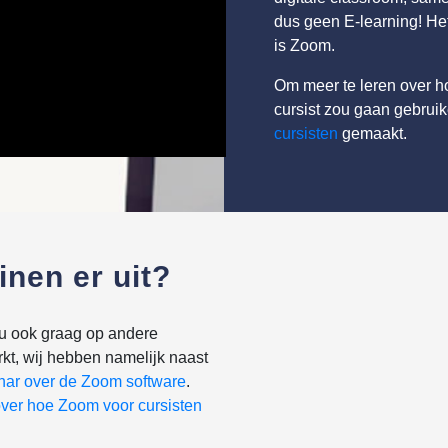
dus geen E-learning! Het
is Zoom.
Om meer te leren over ho
cursist zou gaan gebrui
cursisten
gemaakt.
inen er uit?
ou ook graag op andere
rkt, wij hebben namelijk naast
nar over de Zoom software
.
ver hoe Zoom voor cursisten