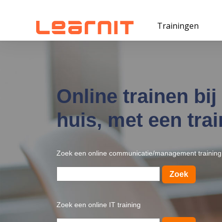
Trainingen
Online trainen bij
huis, met een trai
Zoek een online communicatie/management training
Zoek
Zoek een online IT training