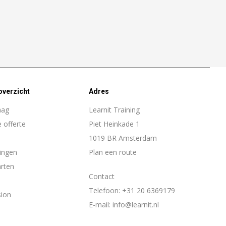
overzicht
Adres
aag
Learnit Training
e offerte
Piet Heinkade 1
1019 BR Amsterdam
ingen
Plan een route
arten
Contact
Telefoon:
+31 20 6369179
sion
E-mail:
info@learnit.nl