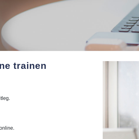
ne trainen
tleg.
online.