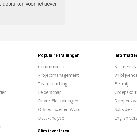
 gebruiken voor het geven
Populaire trainingen
Informatie
Communicatie
Stel een vr
Projectmanagement
Vrijblijvend
Teamcoaching
Bel mij
den
Leiderschap
Groepskort
Financiële trainingen
Strippenka
Office, Excel en Word
Subsidies
Data-analyse
English ver
n
Slim investeren