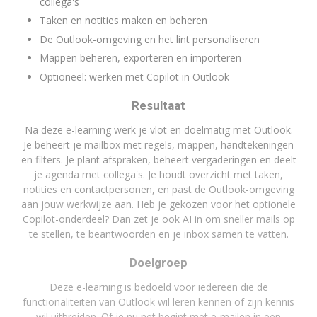
collega's
Taken en notities maken en beheren
De Outlook-omgeving en het lint personaliseren
Mappen beheren, exporteren en importeren
Optioneel: werken met Copilot in Outlook
Resultaat
Na deze e-learning werk je vlot en doelmatig met Outlook.
Je beheert je mailbox met regels, mappen, handtekeningen
en filters. Je plant afspraken, beheert vergaderingen en deelt
je agenda met collega's. Je houdt overzicht met taken,
notities en contactpersonen, en past de Outlook-omgeving
aan jouw werkwijze aan. Heb je gekozen voor het optionele
Copilot-onderdeel? Dan zet je ook AI in om sneller mails op
te stellen, te beantwoorden en je inbox samen te vatten.
Doelgroep
Deze e-learning is bedoeld voor iedereen die de
functionaliteiten van Outlook wil leren kennen of zijn kennis
wil uitbreiden. Of je nu net begint met e-mailen in een