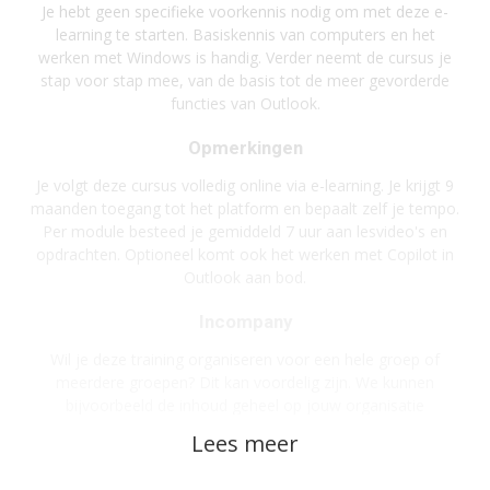
Je hebt geen specifieke voorkennis nodig om met deze e-
learning te starten. Basiskennis van computers en het
werken met Windows is handig. Verder neemt de cursus je
stap voor stap mee, van de basis tot de meer gevorderde
functies van Outlook.
Opmerkingen
Je volgt deze cursus volledig online via e-learning. Je krijgt 9
maanden toegang tot het platform en bepaalt zelf je tempo.
Per module besteed je gemiddeld 7 uur aan lesvideo's en
opdrachten. Optioneel komt ook het werken met Copilot in
Outlook aan bod.
Incompany
Wil je deze training organiseren voor een hele groep of
meerdere groepen? Dit kan voordelig zijn. We kunnen
bijvoorbeeld de inhoud geheel op jouw organisatie
afstemmen en een hele groep trainen is bovendien
voordeliger.
Gaat het om grote aantallen of een complete academy?