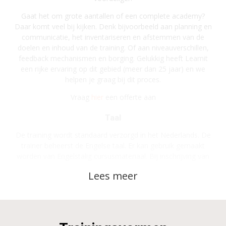
Gaat het om grote aantallen of een complete academy?
Daar komt veel bij kijken. Denk bijvoorbeeld aan planning en
communicatie, het inventariseren en afstemmen van de
doelen en inhoud van de training. Of aan niveauverschillen,
feedback mechanismen en borging. Gelukkig heeft Learnit
een rijke ervaring op dit gebied (meer dan 25 jaar) en we
helpen je graag bij dit proces.
Vraag
hier
een offerte aan
Taal
De training wordt standaard verzorgd in het Nederlands. De
trainer beheerst de Engelse taal. Er kan gebruik gemaakt
worden van Engelstalig cursusmateriaal. Bij inschrijving van
minimaal 3 deelnemers kan de training ook geheel in het
Engels verzorgd worden.