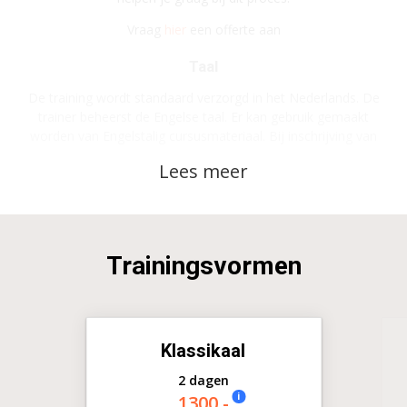
Vraag
hier
een offerte aan
Taal
De training wordt standaard verzorgd in het Nederlands. De
trainer beheerst de Engelse taal. Er kan gebruik gemaakt
worden van Engelstalig cursusmateriaal. Bij inschrijving van
minimaal 3 deelnemers kan de training ook geheel in het
Engels verzorgd worden.
Trainingsvormen
Klassikaal
2 dagen
i
1300,-