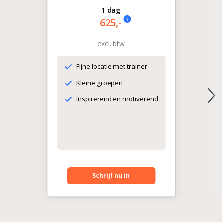
1 dag
i
625,-
excl. btw
Fijne locatie met trainer
Kleine groepen
Inspirerend en motiverend
Schrijf nu in