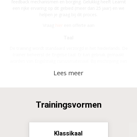
feedback mechanismen en borging. Gelukkig heeft Learnit
een rijke ervaring op dit gebied (meer dan 25 jaar) en we
helpen je graag bij dit proces.
Vraag
hier
een offerte aan
Taal
De training wordt standaard verzorgd in het Nederlands. De
trainer beheerst de Engelse taal. Er kan gebruik gemaakt
worden van Engelstalig cursusmateriaal. Bij inschrijving van
minimaal 3 deelnemers kan de training ook geheel in het
Engels verzorgd worden.
Trainingsvormen
Klassikaal