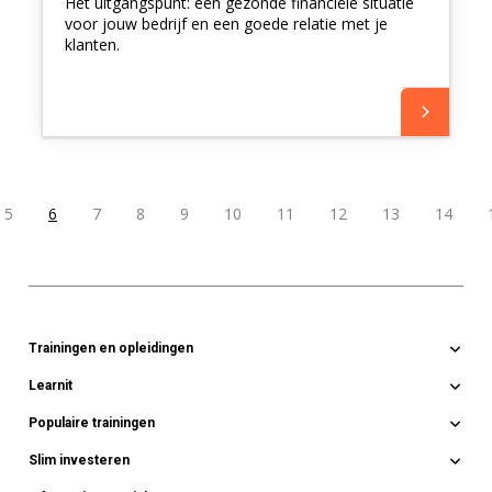
Het uitgangspunt: een gezonde financiële situatie
voor jouw bedrijf en een goede relatie met je
klanten.
5
6
7
8
9
10
11
12
13
14
Trainingen en opleidingen
Learnit
Online
Blog
Populaire trainingen
Contact
E-learning
Over Learnit
Slim investeren
Communicatie
Workshops
Opdrachtgevers