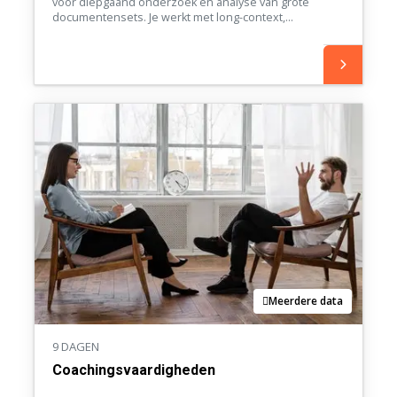
voor diepgaand onderzoek en analyse van grote
documentensets. Je werkt met long-context,
traceerbare citaten, multi-document analyse en kritisch
redeneren over conflicterende bronnen — toegepast
op je eigen casus.
Meerdere data
9 DAGEN
Coachingsvaardigheden