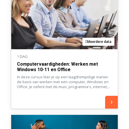
Meerdere data
1 DAG
Computervaardigheden: Werken met
Windows 10-11 en Office
In deze cursus leer je op een laagdrempelige manier
de basis van werken met een computer, Windows en
Office. Je oefent met de muis, programma's, internet,
e-mail en het maken van teksten in Word en
berekeningen in Excel. Een ideale start voor wie
zekerder wil worden achter de pc.