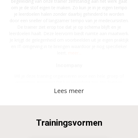
begeleiding van onze trainer zelfstandig aan het werk gaat
om je de stof eigen te maken. Zo kun je in je eigen tempo
je leerdoelen halen zonder daarbij gehinderd te worden
door een sneller of langzamer tempo van je medecursisten.
De trainer ziet erop toe dat je op schema blijft en je
leerdoelen haalt. Deze leervorm biedt ruimte aan maatwerk.
Je krijgt de gelegenheid om voorbeelden uit je eigen praktijk
en IT-omgeving in te brengen waardoor je nog specifieker
leert.
meer...
Incompany
Wil je deze training organiseren voor een hele groep of
meerdere groepen? Dit kan voordelig zijn. We kunnen
bijvoorbeeld de inhoud geheel op jouw organisatie
afstemmen en een hele groep trainen is bovendien
voordeliger.
Gaat het om grote aantallen of een complete academy?
Daar komt veel bij kijken. Denk bijvoorbeeld aan planning en
Trainingsvormen
communicatie, het inventariseren en afstemmen van de
doelen en inhoud van de training. Of aan niveauverschillen,