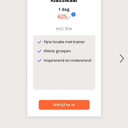
1 dag
i
625,-
excl. btw
Fijne locatie met trainer
Kleine groepen
Inspirerend en motiverend
Schrijf nu in