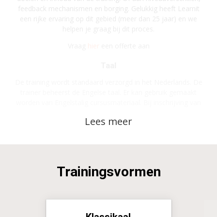
feedback mechanismen en borging. Gelukkig heeft Learnit
een rijke ervaring op dit gebied (meer dan 25 jaar) en we
helpen je graag bij dit proces.
Vraag
hier
een offerte aan
Taal
De training wordt standaard verzorgd in het Nederlands. De
trainer beheerst de Engelse taal. Er kan gebruik gemaakt
worden van Engelstalig cursusmateriaal. Bij inschrijving van
minimaal 3 deelnemers kan de training ook geheel in het
Engels verzorgd worden.
Trainingsvormen
Klassikaal