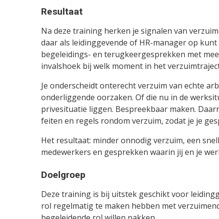
Resultaat
Na deze training herken je signalen van verzuim
daar als leidinggevende of HR-manager op kunt i
begeleidings- en terugkeergesprekken met meer 
invalshoek bij welk moment in het verzuimtraject
Je onderscheidt onterecht verzuim van echte ar
onderliggende oorzaken. Of die nu in de werksitua
privesituatie liggen. Bespreekbaar maken. Daarna
feiten en regels rondom verzuim, zodat je je ges
Het resultaat: minder onnodig verzuim, een sne
medewerkers en gesprekken waarin jij en je we
Doelgroep
Deze training is bij uitstek geschikt voor leidi
rol regelmatig te maken hebben met verzuimend
begeleidende rol willen pakken.