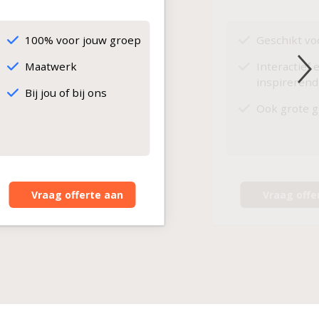
100% voor jouw groep
Geschikt vo
Maatwerk
Interactief 
inspirerend
Bij jou of bij ons
Ook grote 
Vraag offerte aan
Vraag offe