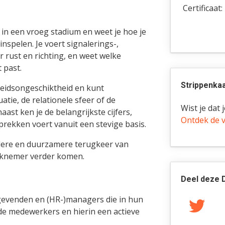
Certificaat:
 in een vroeg stadium en weet je hoe je
nspelen. Je voert signalerings-,
rust en richting, en weet welke
 past.
Strippenkaa
beidsongeschiktheid en kunt
tie, de relationele sfeer of de
Wist je dat
ast ken je de belangrijkste cijfers,
Ontdek de 
prekken voert vanuit een stevige basis.
llere en duurzamere terugkeer van
rknemer verder komen.
Deel deze 
nggevenden en (HR-)managers die in hun
e medewerkers en hierin een actieve