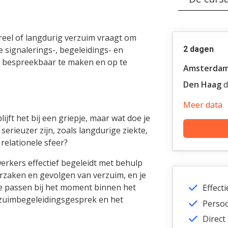
ureel of langdurig verzuim vraagt om
e signalerings-, begeleidings- en
2 dagen
m bespreekbaar te maken en op te
Amsterda
Den Haag
d
Meer data
ijft het bij een griepje, maar wat doe je
serieuzer zijn, zoals langdurige ziekte,
relationele sfeer?
erkers effectief begeleidt met behulp
orzaken en gevolgen van verzuim, en je
e passen bij het moment binnen het
Effect
erzuimbegeleidingsgesprek en het
Persoo
Direct