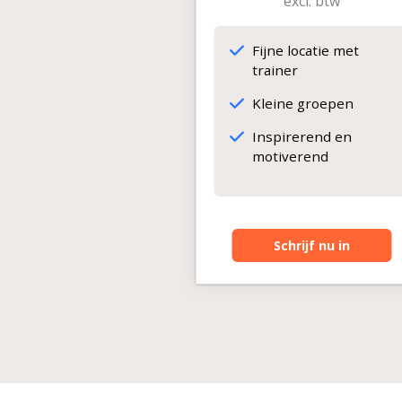
excl. btw
Fijne locatie met
trainer
Kleine groepen
Inspirerend en
motiverend
Schrijf nu in