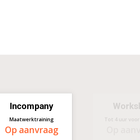
Incompany
Works
Maatwerktraining
Tot 4 uur voo
Op aanvraag
Op aan