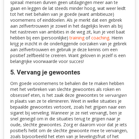
spiraal: mensen durven geen uitdagingen meer aan te
gaan en leggen de lat steeds minder hoog, wat weer leidt
tot het niet behalen van je goede (want ambitieuze)
voornemens of einddoelen. Als je merkt dat een gebrek
aan zelfvertrouwen je zowel in het dagelijks leven als bij
het nastreven van ambities in de weg zit, kun je veel baat
hebben bij een (persoonlijke)
training
of
coaching
. Hierin
krijg je inzicht in de onderliggende oorzaken van je gebrek
aan zelfvertrouwen en gebruik je deze kennis om een
positief zelfbeeld te creëren. Want geloven in jezelf is een
belangrijke voorwaarde voor succes!
5. Vervang je gewoontes
Om goede voornemens te behalen die te maken hebben
met het verbreken van slechte gewoontes als roken en
obsessief eten, is het zaak deze gewoontes te
vervangen
in plaats van ze te elimineren. Weet in welke situaties je
bepaalde gewoontes vertoont, zoals het grijpen naar een
sigaret bij verveling. Wanneer je ze niet vervangt, ben je
snel geneigd om in die situaties terug te grijpen naar je
oude, slechte gewoontes. Zorg er daarom voor dat je iets
positiefs hebt om de slechte gewoonte mee te vervangen,
zoals bijvoorbeeld het eten van je lievelingsfruit of het