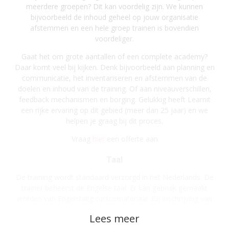
meerdere groepen? Dit kan voordelig zijn. We kunnen
bijvoorbeeld de inhoud geheel op jouw organisatie
afstemmen en een hele groep trainen is bovendien
voordeliger.
Gaat het om grote aantallen of een complete academy?
Daar komt veel bij kijken. Denk bijvoorbeeld aan planning en
communicatie, het inventariseren en afstemmen van de
doelen en inhoud van de training. Of aan niveauverschillen,
feedback mechanismen en borging. Gelukkig heeft Learnit
een rijke ervaring op dit gebied (meer dan 25 jaar) en we
helpen je graag bij dit proces.
Vraag
hier
een offerte aan
Taal
De training wordt standaard verzorgd in het Nederlands. De
trainer beheerst de Engelse taal. Er kan gebruik gemaakt
worden van Engelstalig cursusmateriaal. Bij inschrijving van
minimaal 3 deelnemers kan de training ook geheel in het
Engels verzorgd worden.