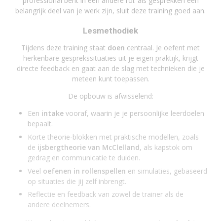
professional bent in een andere rol: als gesprekken een
belangrijk deel van je werk zijn, sluit deze training goed aan.
Lesmethodiek
Tijdens deze training staat
doen
centraal. Je oefent met
herkenbare gesprekssituaties uit je eigen praktijk, krijgt
directe feedback en gaat aan de slag met technieken die je
meteen kunt toepassen.
De opbouw is afwisselend:
Een
intake
vooraf, waarin je je persoonlijke leerdoelen
bepaalt.
Korte theorie-blokken met praktische modellen, zoals
de
ijsbergtheorie van McClelland
, als kapstok om
gedrag en communicatie te duiden.
Veel
oefenen in rollenspellen
en simulaties, gebaseerd
op situaties die jij zelf inbrengt.
Reflectie en feedback van zowel de trainer als de
andere deelnemers.