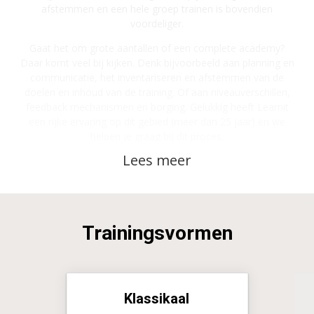
afstemmen en een hele groep trainen is bovendien
voordeliger.
Gaat het om grote aantallen of een complete academy?
Daar komt veel bij kijken. Denk bijvoorbeeld aan planning en
communicatie, het inventariseren en afstemmen van de
doelen en inhoud van de training. Of aan niveauverschillen,
feedback mechanismen en borging. Gelukkig heeft Learnit
een rijke ervaring op dit gebied (meer dan 25 jaar) en we
helpen je graag bij dit proces.
Vraag
hier
een offerte aan
Taal
De training wordt standaard verzorgd in het Nederlands. De
trainer beheerst de Engelse taal. Er kan gebruik gemaakt
Trainingsvormen
worden van Engelstalig cursusmateriaal. Bij inschrijving van
minimaal 3 deelnemers kan de training ook geheel in het
Engels verzorgd worden.
Klassikaal